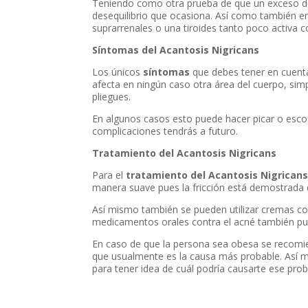
Teniendo como otra prueba de que un exceso d
desequilibrio que ocasiona. Así como también en
suprarrenales o una tiroides tanto poco activa c
Síntomas del Acantosis Nigricans
Los únicos
síntomas
que debes tener en cuent
afecta en ningún caso otra área del cuerpo, sim
pliegues.
En algunos casos esto puede hacer picar o esc
complicaciones tendrás a futuro.
Tratamiento del Acantosis Nigricans
Para el
tratamiento del Acantosis Nigrican
manera suave pues la fricción está demostrad
Así mismo también se pueden utilizar cremas con
medicamentos orales contra el acné también p
En caso de que la persona sea obesa se recomi
que usualmente es la causa más probable. Así
para tener idea de cuál podría causarte ese pro