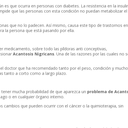
s que ocurra en personas con diabetes. La resistencia en la insuli
mpide que las personas con esta condición no puedan metabolizar el
as que no lo padecen. Así mismo, causa este tipo de trastornos en
a la persona que está pasando por ella.
er medicamento, sobre todo las píldoras anti conceptivas,
asionar
Acantosis Nigricans
. Una de las razones por las cuales no s
r el doctor que ha recomendado tanto por el peso, condición y much
as tanto a corto como a largo plazo.
 tener mucha probabilidad de que aparezca un
problema de
Acant
mago o en cualquier órgano interno.
os cambios que pueden ocurrir con el cáncer o la quimioterapia, sin