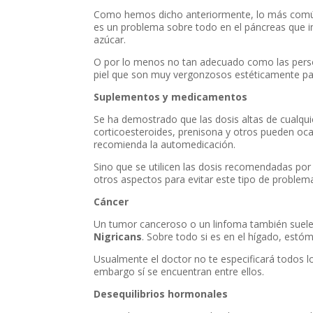
Como hemos dicho anteriormente, lo más común e
es un problema sobre todo en el páncreas que i
azúcar.
O por lo menos no tan adecuado como las person
piel que son muy vergonzosos estéticamente par
Suplementos y medicamentos
Se ha demostrado que las dosis altas de cualqui
corticoesteroides, prenisona y otros pueden oc
recomienda la automedicación.
Sino que se utilicen las dosis recomendadas po
otros aspectos para evitar este tipo de problem
Cáncer
Un tumor canceroso o un linfoma también suele
Nigricans
. Sobre todo si es en el hígado, estó
Usualmente el doctor no te especificará todos l
embargo sí se encuentran entre ellos.
Desequilibrios hormonales