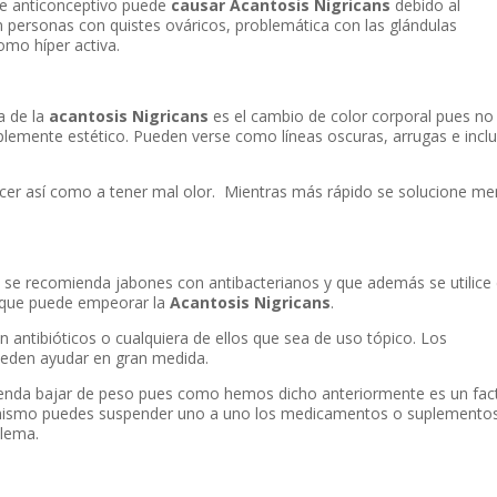
e anticonceptivo puede
causar
Acantosis Nigricans
debido al
 personas con quistes ováricos, problemática con las glándulas
omo híper activa.
a de la
acantosis Nigricans
es el cambio de color corporal pues no
plemente estético. Pueden verse como líneas oscuras, arrugas e incl
ocer así como a tener mal olor. Mientras más rápido se solucione m
s
se recomienda jabones con antibacterianos y que además se utilice
a que puede empeorar la
Acantosis Nigricans
.
 antibióticos o cualquiera de ellos que sea de uso tópico. Los
ueden ayudar en gran medida.
enda bajar de peso pues como hemos dicho anteriormente es un fac
 mismo puedes suspender uno a uno los medicamentos o suplemento
blema.