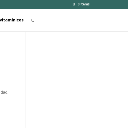
0 Items
vitaminicos
edad.