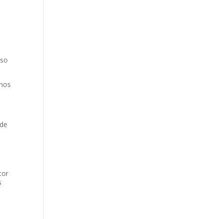
uso
enos
 de
tor
s