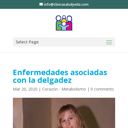
info@clinicasaludyvida.com
Select Page
Enfermedades asociadas
con la delgadez
Mar 20, 2020
|
Corazón - Metabolismo
|
0 comments