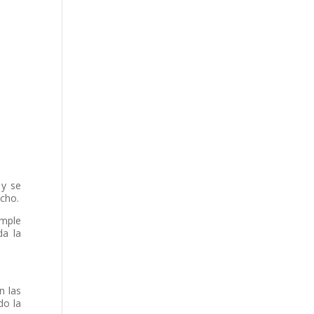
 y se
echo.
imple
da la
n las
do la