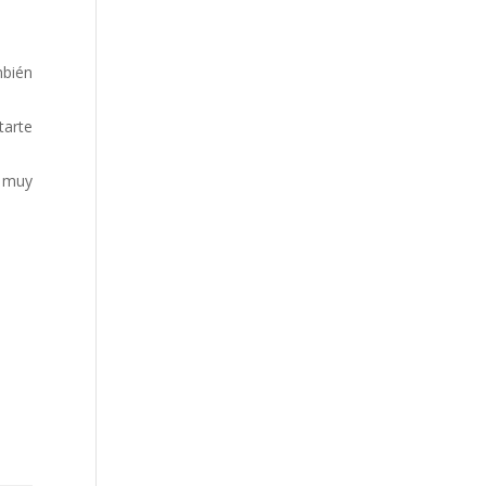
mbién
tarte
e muy