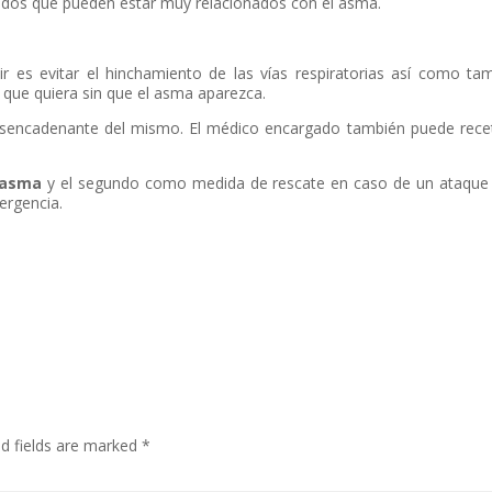
idos que pueden estar muy relacionados con el asma.
ir es evitar el hinchamiento de las vías respiratorias así como ta
d que quiera sin que el asma aparezca.
desencadenante del mismo. El médico encargado también puede rece
 asma
y el segundo como medida de rescate en caso de un ataqu
ergencia.
ed fields are marked
*