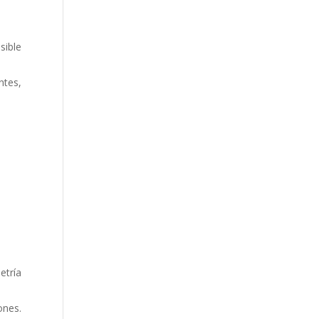
sible
ntes,
etría
ones.