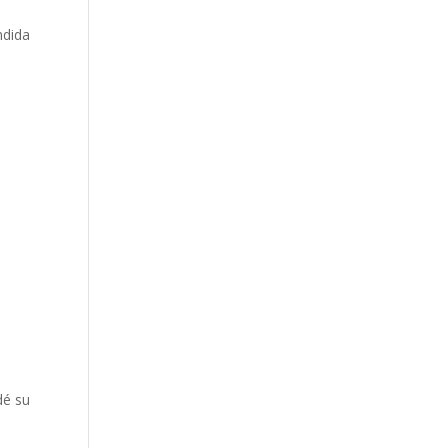
ndida
dé su