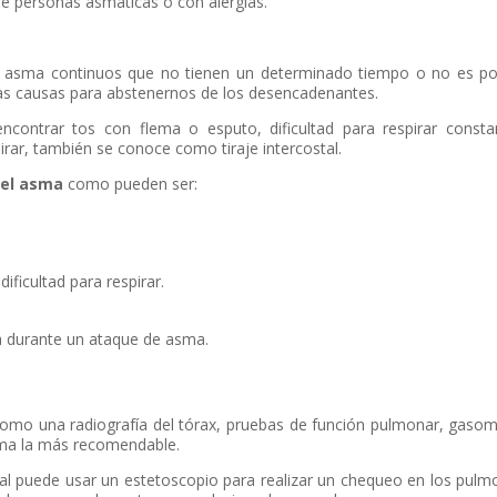
e personas asmáticas o con alergias.
 asma continuos que no tienen un determinado tiempo o no es po
as causas para abstenernos de los desencadenantes.
ntrar tos con flema o esputo, dificultad para respirar consta
espirar, también se conoce como tiraje intercostal.
del asma
como pueden ser:
ficultad para respirar.
a durante un ataque de asma.
omo una radiografía del tórax, pruebas de función pulmonar, gasom
tima la más recomendable.
al puede usar un estetoscopio para realizar un chequeo en los pulm