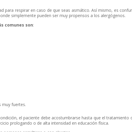
tad para respirar en caso de que seas asmático. Así mismo, es confu
s donde simplemente pueden ser muy propensos a los alergógenos.
ás comunes son
:
s muy fuertes.
ondición, el paciente debe acostumbrarse hasta que el tratamiento 
cicio prologando o de alta intensidad en educación física.