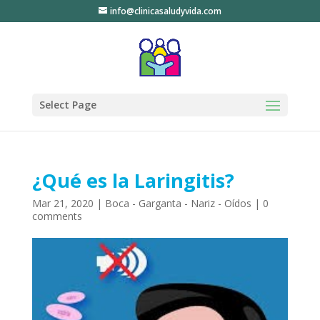
info@clinicasaludyvida.com
Select Page
¿Qué es la Laringitis?
Mar 21, 2020
|
Boca - Garganta - Nariz - Oídos
|
0
comments