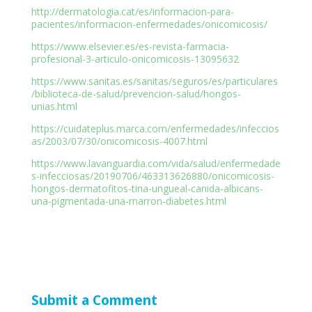
http://dermatologia.cat/es/informacion-para-
pacientes/informacion-enfermedades/onicomicosis/
https://www.elsevier.es/es-revista-farmacia-
profesional-3-articulo-onicomicosis-13095632
https://www.sanitas.es/sanitas/seguros/es/particulares
/biblioteca-de-salud/prevencion-salud/hongos-
unias.html
https://cuidateplus.marca.com/enfermedades/infeccios
as/2003/07/30/onicomicosis-4007.html
https://www.lavanguardia.com/vida/salud/enfermedade
s-infecciosas/20190706/463313626880/onicomicosis-
hongos-dermatofitos-tina-ungueal-canida-albicans-
una-pigmentada-una-marron-diabetes.html
Submit a Comment