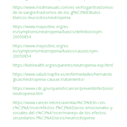
https://www.msdmanuals.com/es-ve/hogar/trastornos-
de-la-sangre/trastornos-de-los-gl%C3%B3bulos-
blancos-leucocitos/neutropenia
https://www.mayoclinic.org/es-
es/symptoms/neutropenia/basics/definition/sym-
20050854
https://www.mayoclinic.org/es-
es/symptoms/neutropenia/basics/causes/sym-
20050854
https://kidshealth.org/es/parents/neutropenia-esp.html
https://www.salud.mapfre.es/enfermedades/hematolo
gicas/neutropenia-causas-tratamiento/
https://www.cdc.gov/spanish/cancer/preventinfections/
neutropenia.htm
https://www.cancer.net/es/asimilaci%C3%B3n-con-
c%C3%A1ncer/efectos-f%C3%ADsicos-emocionales-y-
sociales-del-c%C3%A1ncer/manejo-de-los-efectos-
secundarios-f%C3%ADsicos/neutrocitopenia