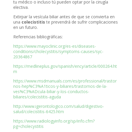
tu médico o incluso tú pueden optar por la cirugía
electiva.
Extirpar la vesícula biliar antes de que se convierta en
una
colecistitis
te prevendrá de sufrir complicaciones
en un futuro.
Referencias bibliográficas:
https://www.mayoclinic.org/es-es/diseases-
conditions/cholecystitis/symptoms-causes/syc-
20364867
https://medlineplus.gov/spanish/ency/article/000264.ht
m
https://www.msdmanuals.com/es/professional/trastor
nos-hep%C3%A1ticos-y-biliares/trastornos-de-la-
ves%C3%ADcula-biliar-y-los-conductos-
biliares/colecistitis-aguda
http://www.igerontologico.com/salud/digestivo-
salud/colecistitis-6425.htm
https://www.radiologyinfo.org/sp/info.cfm?
pg=cholecystitis