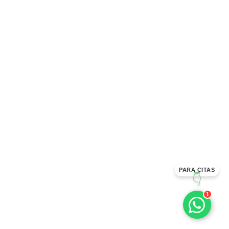
PARA CITAS
👇
1